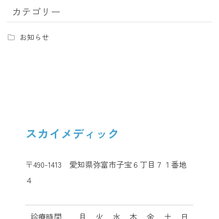
カテゴリー
お知らせ
スカイメディック
〒490-1413 愛知県弥富市子宝６丁目７１番地
４
診療時間
月
火
水
木
金
土
日