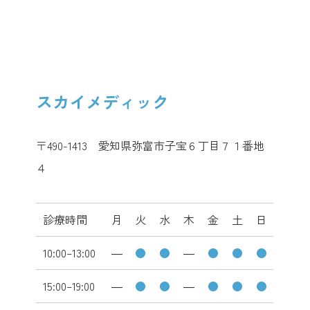
スカイメディック
〒490-1413 愛知県弥富市子宝６丁目７１番地
４
診療時間
月
火
水
木
金
土
日
10:00–13:00
―
●
●
―
●
●
●
15:00–19:00
―
●
●
―
●
●
●