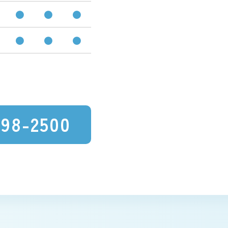
●
●
●
●
●
●
-98-2500